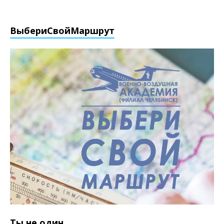
ВыбериCвойМаршрут
Ты не один