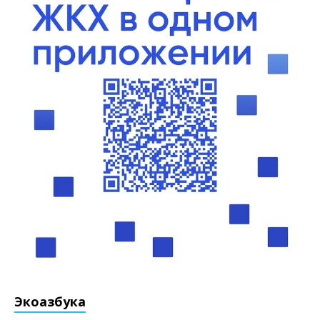
Экоазбука