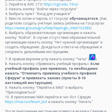
2. Перейти в АИС СГО
https://sgo.edu-74.ru/
3. Нажать кнопку "Войти через госуслуги"
4. Выбрать пункт "Вход для учащихся"
5. Ввести логин и пароль от госуслуг
обучающегося.
(Как
родителю создать учётную запись ребёнка на Госуслугах:
https://www.gosuslugi.ru/help/faq/login_child/102380
)
6. Выбрать образовательную организацию и нажать
кнопку "Войти". В случае отсутствия образовательной
организации нажать кнопку "Нет нужной организации" и
создать обращение. Дождаться ответа на обращение и
следовать дальнейшим инструкциям.
7. В правом верхнем углу нажать кнопку "Чаты" (
)
8. Нажать кнопку «Привязать учебный профиль».
Если
учебный профиль уже привязан, то необходимо
нажать "Отменить привязку учебного профиля
Сферум" и привязать заново (пункты 8-10
настоящей инструкции).
9. Нажать кнопку "Перейти в МАХ" и выбрать
"Присоединиться"
10. В приложении МАХ перейти в чат-бот Сферум
https://max.ru/sferum_bot
и нажать кнопку "Начать"
После выполнения инструкции появится вкладка Сферум и