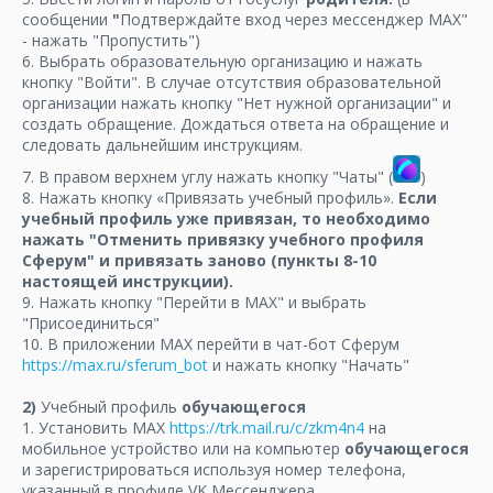
сообщении
"
Подтверждайте вход через мессенджер MAX"
- нажать "Пропустить")
6. Выбрать образовательную организацию и нажать
кнопку "Войти". В случае отсутствия образовательной
организации нажать кнопку "Нет нужной организации" и
создать обращение. Дождаться ответа на обращение и
следовать дальнейшим инструкциям.
7. В правом верхнем углу нажать кнопку "Чаты" (
)
8. Нажать кнопку «Привязать учебный профиль».
Если
учебный профиль уже привязан, то необходимо
нажать "Отменить привязку учебного профиля
Сферум" и привязать заново (пункты 8-10
настоящей инструкции).
9. Нажать кнопку "Перейти в МАХ" и выбрать
"Присоединиться"
10. В приложении МАХ перейти в чат-бот Сферум
https://max.ru/sferum_bot
и нажать кнопку "Начать"
2)
Учебный профиль
о
бучающегося
1. Установить МАХ
https://trk.mail.ru/c/zkm4n4
на
мобильное устройство или на компьютер
обучающегося
и зарегистрироваться используя номер телефона,
указанный в профиле VK Мессенджера