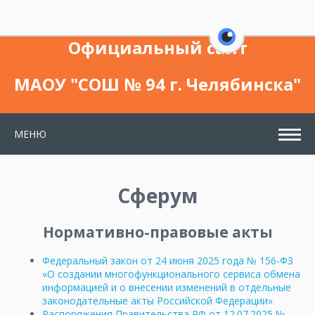
выключено
бел
28
перейти на ве
Официальный сайт
МАОУ "СОШ № 94 г. Челябинска"
МЕНЮ
Сферум
Нормативно-правовые акты
Федеральный закон от 24 июня 2025 года № 156-ФЗ
«О создании многофункционального сервиса обмена
информацией и о внесении изменений в отдельные
законодательные акты Российской Федерации»
Распоряжения Правительства РФ от 12.07.2025 №