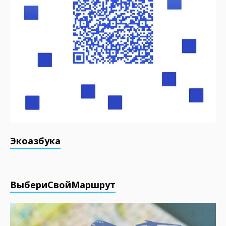
Экоазбука
ВыбериCвойМаршрут