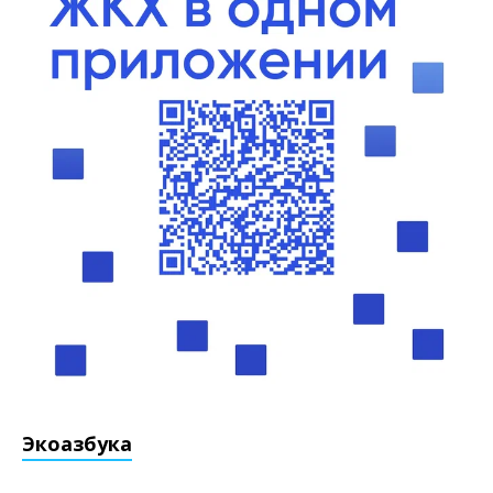
Экоазбука