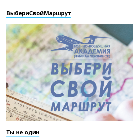
ВыбериCвойМаршрут
Ты не один