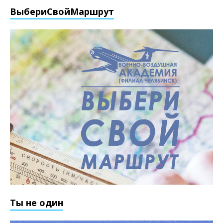
ВыбериCвойМаршрут
Ты не один