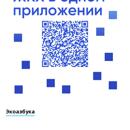
Экоазбука