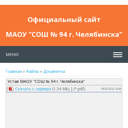
Официальный сайт
МАОУ "СОШ № 94 г. Челябинска"
МЕНЮ
Главная
»
Файлы
»
Документы
Устав МАОУ "СОШ № 94 г. Челябинска"
[
Скачать с сервера
(1.34 Mb) ] (
*.pdf
)
09.02.2022, 16:48