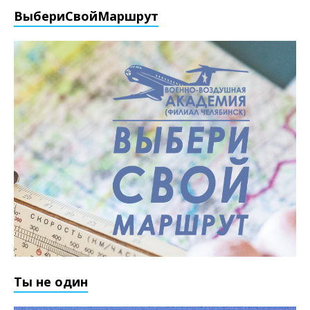
ВыбериCвойМаршрут
Ты не один