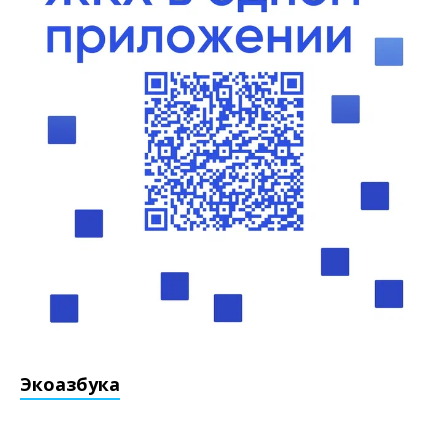
Экоазбука