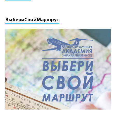
ВыбериCвойМаршрут