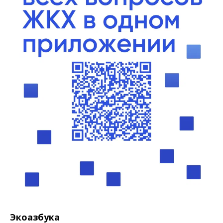
Экоазбука