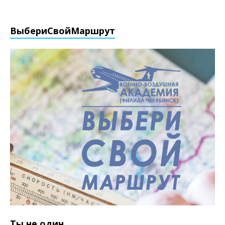
ВыбериCвойМаршрут
Ты не один