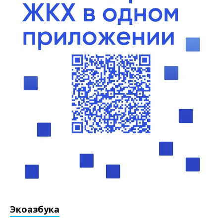
Экоазбука