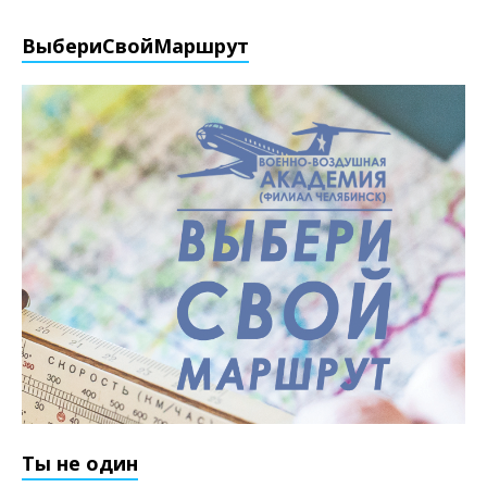
ВыбериCвойМаршрут
Ты не один