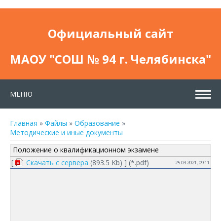
Официальный сайт
МАОУ "СОШ № 94 г. Челябинска"
МЕНЮ
Главная
»
Файлы
»
Образование
»
Методические и иные документы
Положение о квалификационном экзамене
[
Скачать с сервера
(893.5 Kb) ] (
*.pdf
)
25.03.2021, 09:11