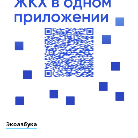
Экоазбука