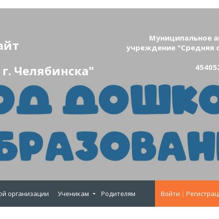
Муниципальное а
айт
учреждение "Средняя 
454052
г. Челябинска"
ой организации
Ученикам
Родителям
Войти
|
Регистрац