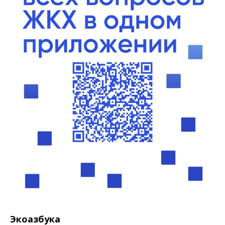
Экоазбука