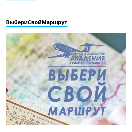
ВыбериCвойМаршрут