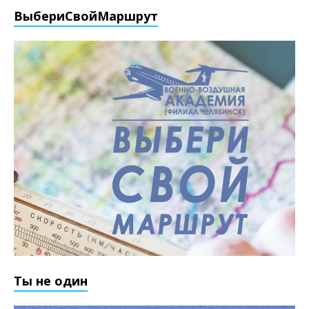
ВыбериCвойМаршрут
Ты не один