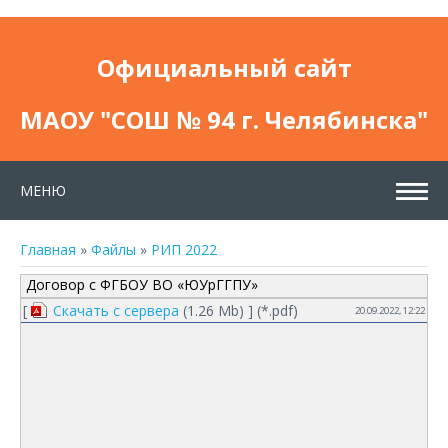
Официальный сайт
МАОУ "СОШ № 94 г. Челябинска"
МЕНЮ
Главная
»
Файлы
»
РИП 2022
Договор с ФГБОУ ВО «ЮУрГГПУ»
[
Скачать с сервера
(1.26 Mb) ] (
*.pdf
)
20.09.2022, 12:22