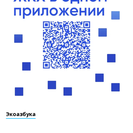
Экоазбука