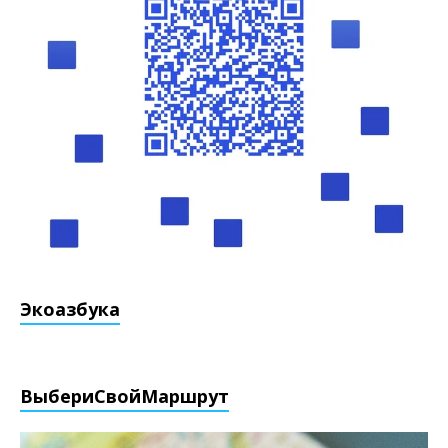
Экоазбука
ВыбериCвойМаршрут