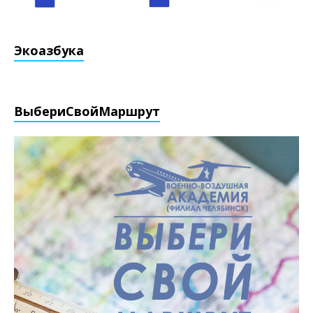
Экоазбука
ВыбериCвойМаршрут