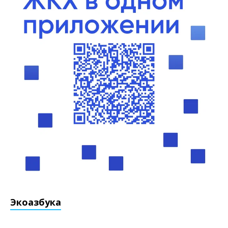
Экоазбука