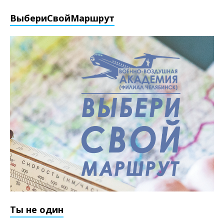
ВыбериCвойМаршрут
Ты не один