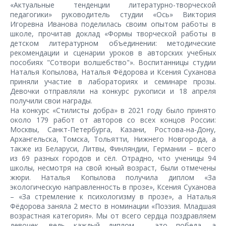
«Актуальные тенденции литературно-творческой
педагогики» руководитель студии «Ось» Виктория
Игоревна Иванова поделилась своим опытом работы в
школе, прочитав доклад «Формы творческой работы в
детском литературном объединении: методические
рекомендации и сценарии уроков в авторских учебных
пособиях "Сотвори волшебство"». Воспитанницы студии
Наталья Копылова, Наталья Фёдорова и Ксения Суханова
приняли участие в лабораториях и семинаре прозы.
Девочки отправляли на конкурс рукописи и 18 апреля
получили свои награды.
На конкурс «Стилисты добра» в 2021 году было принято
около 179 работ от авторов со всех концов России:
Москвы, Санкт-Петербурга, Казани, Ростова-на-Дону,
Архангельска, Томска, Тольятти, Нижнего Новгорода, а
также из Беларуси, Литвы, Финляндии, Германии – всего
из 69 разных городов и сёл. Отрадно, что ученицы 94
школы, несмотря на свой юный возраст, были отмечены
жюри. Наталья Копылова получила диплом «За
экологическую направленность в прозе», Ксения Суханова
– «За стремление к психологизму в прозе», а Наталья
Фёдорова заняла 2 место в номинации «Поэзия. Младшая
возрастная категория». Мы от всего сердца поздравляем
девочек, ведь каждый диплом – это победа, а