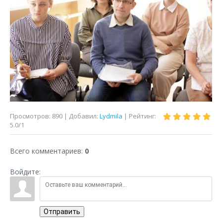
Просмотров
:
890
|
Добавил
:
Lydmila
|
Рейтинг
:
5.0
/
1
Всего комментариев
:
0
Войдите:
Отправить