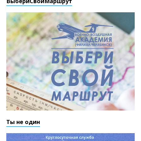
ВыбериCвойМаршрут
Ты не один