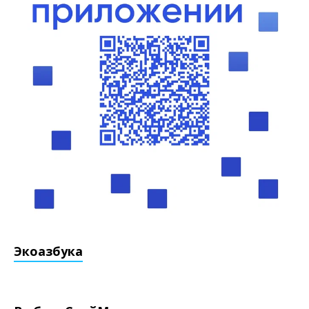
Экоазбука