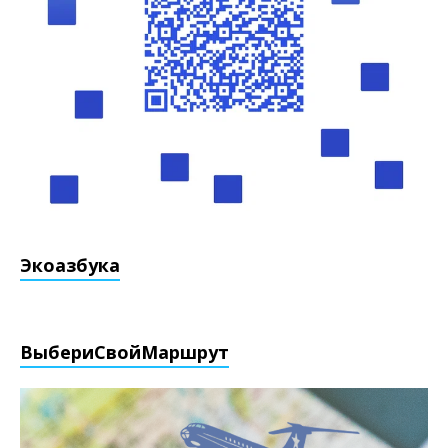
Экоазбука
ВыбериCвойМаршрут