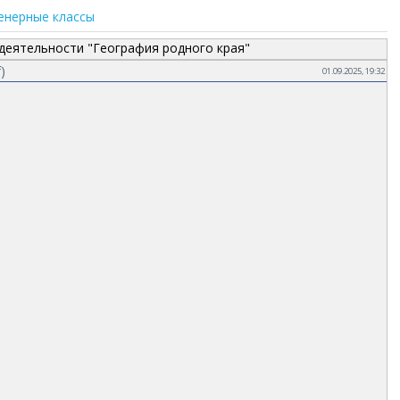
енерные классы
деятельности "География родного края"
f
)
01.09.2025, 19:32