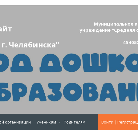
Муниципальное а
айт
учреждение "Средняя 
454052
г. Челябинска"
ой организации
Ученикам
Родителям
Войти
|
Регистрац