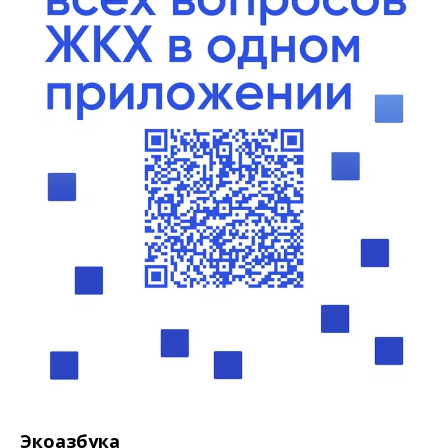
Экоазбука