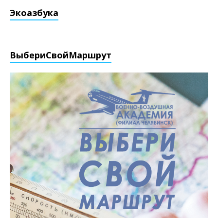
Экоазбука
ВыбериCвойМаршрут