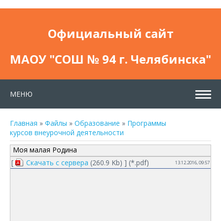
Официальный сайт
МАОУ "СОШ № 94 г. Челябинска"
МЕНЮ
Главная
»
Файлы
»
Образование
»
Программы
курсов внеурочной деятельности
Моя малая Родина
[
Скачать с сервера
(260.9 Kb) ] (
*.pdf
)
13.12.2016, 09:57