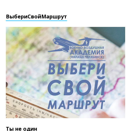
ВыбериCвойМаршрут
Ты не один