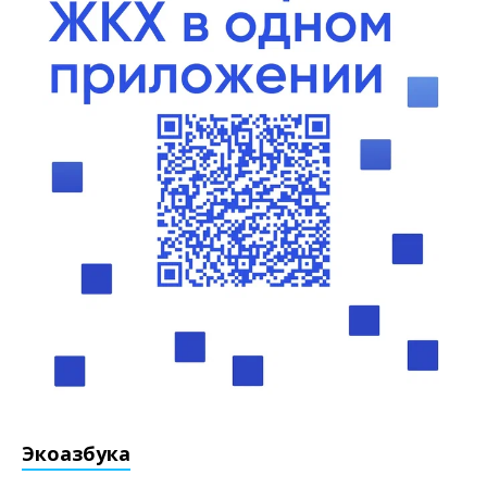
Экоазбука