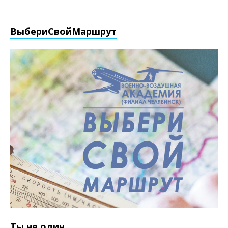
ВыбериCвойМаршрут
Ты не один