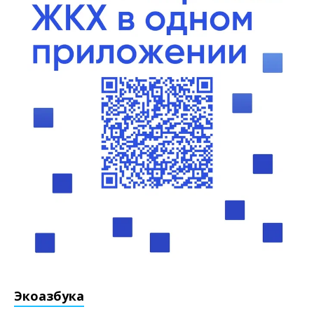
Экоазбука